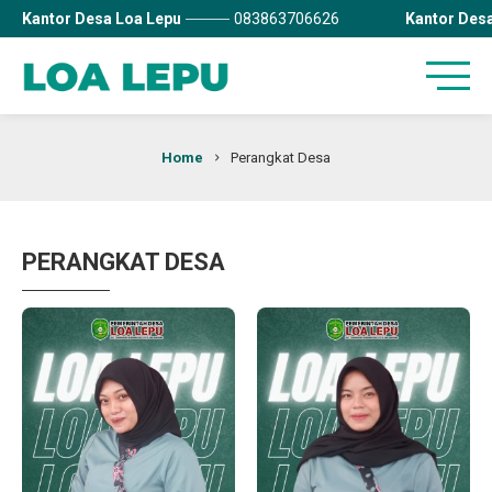
Kantor Desa Loa Lepu
083863706626
Kantor Des
Home
Perangkat Desa
PERANGKAT DESA