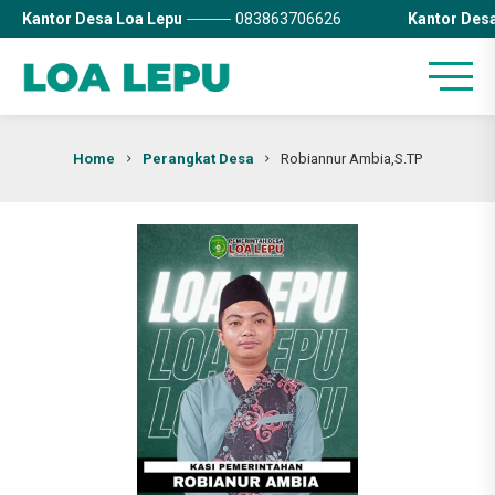
Kantor Desa Loa Lepu
083863706626
Kantor Des
Home
Perangkat Desa
Robiannur Ambia,S.TP