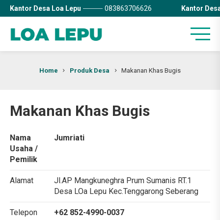
Kantor Desa Loa Lepu
083863706626
Kantor Des
Home
Produk Desa
Makanan Khas Bugis
Makanan Khas Bugis
Nama
Jumriati
Usaha /
Pemilik
Alamat
Jl.AP Mangkuneghra Prum Sumanis RT.1
Desa LOa Lepu Kec.Tenggarong Seberang
Telepon
+62 852-4990-0037