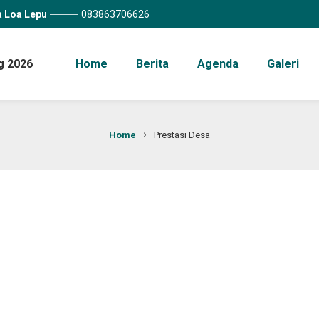
a Loa Lepu
083863706626
g 2026
Home
Berita
Agenda
Galeri
Home
Prestasi Desa