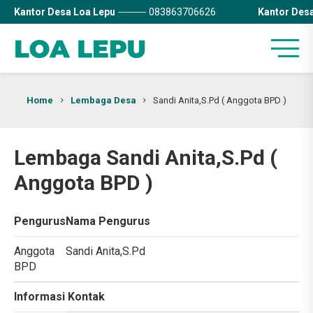
Kantor Desa Loa Lepu
083863706626
Kantor Des
Home
Lembaga Desa
Sandi Anita,S.Pd ( Anggota BPD )
Lembaga Sandi Anita,S.Pd (
Anggota BPD )
Pengurus
Nama Pengurus
Anggota
Sandi Anita,S.Pd
BPD
Informasi Kontak