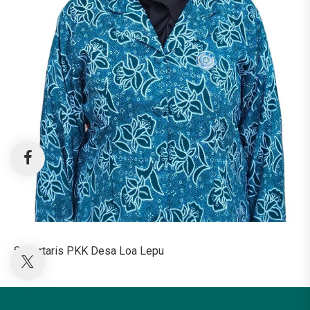
Sekertaris PKK Desa Loa Lepu