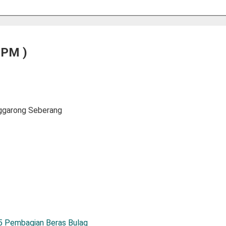
LPM )
ggarong Seberang
025 Pembagian Beras Bulag