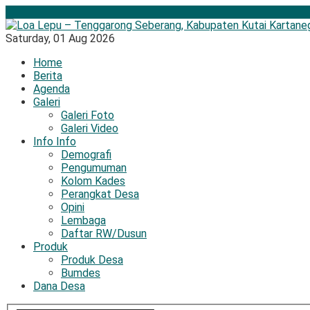
Saturday,
01 Aug 2026
Home
Berita
Agenda
Galeri
Galeri Foto
Galeri Video
Info Info
Demografi
Pengumuman
Kolom Kades
Perangkat Desa
Opini
Lembaga
Daftar RW/Dusun
Produk
Produk Desa
Bumdes
Dana Desa