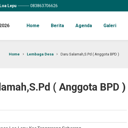
Loa Lepu
083863706626
2026
Home
Berita
Agenda
Galeri
Home
Lembaga Desa
Daru Salamah,S.Pd ( Anggota BPD )
amah,S.Pd ( Anggota BPD )