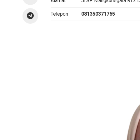
Alamat
Jl.AP Mangkunegara RT.2 
Telepon
081350371765