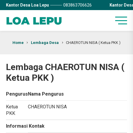
Kantor Desa Loa Lepu
083863706626
Kantor Des
Home
Lembaga Desa
CHAEROTUN NISA ( Ketua PKK )
Lembaga CHAEROTUN NISA (
Ketua PKK )
Pengurus
Nama Pengurus
Ketua
CHAEROTUN NISA
PKK
Informasi Kontak