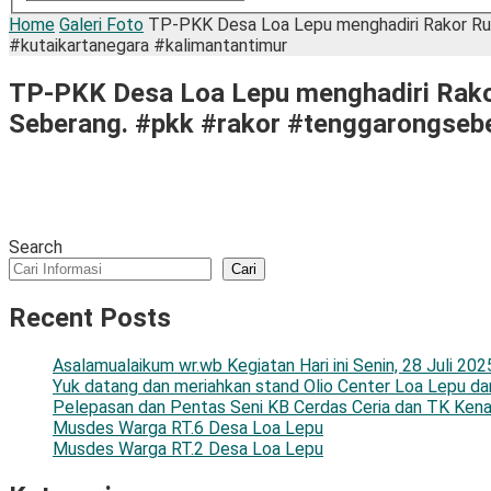
Home
Galeri Foto
TP-PKK Desa Loa Lepu menghadiri Rakor Ru
#kutaikartanegara #kalimantantimur
TP-PKK Desa Loa Lepu menghadiri Rako
Seberang. #pkk #rakor #tenggarongsebe
Search
Cari
Recent Posts
Asalamualaikum wr.wb Kegiatan Hari ini Senin, 28 Juli 2
Yuk datang dan meriahkan stand Olio Center Loa Lepu d
Pelepasan dan Pentas Seni KB Cerdas Ceria dan TK Kena
Musdes Warga RT.6 Desa Loa Lepu
Musdes Warga RT.2 Desa Loa Lepu