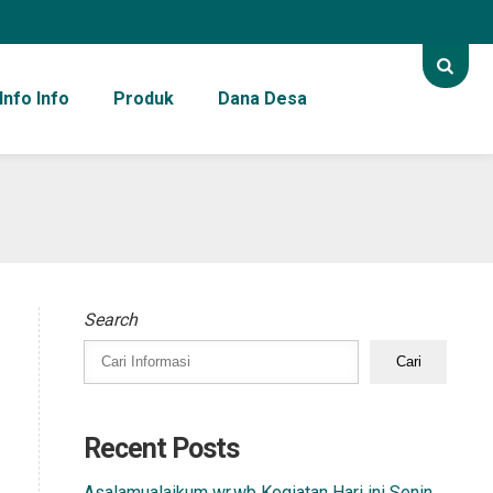
Info Info
Produk
Dana Desa
Search
Cari
Recent Posts
Asalamualaikum wr.wb Kegiatan Hari ini Senin,