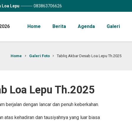
a Loa Lepu
083863706626
2026
Home
Berita
Agenda
Galeri
Home
Galeri Foto
Tabliq Akbar Desab Loa Lepu Th.2025
ab Loa Lepu Th.2025
am berjalan dengan lancar dan penuh keberkahan.
 atas kehadiran dan tausiyahnya yang luar biasa