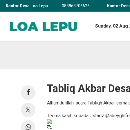
Kantor Desa Loa Lepu
083863706626
Kantor Des
Sunday,
02 Aug 
Tabliq Akbar Des
Alhamdulillah, acara Tabligh Akbar semal
Terima kasih kepada Ustadz @abeyghifran