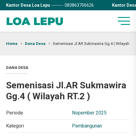
Kantor Desa Loa Lepu
083863706626
Kantor Des
Home
Dana Desa
Semenisasi Jl.AR Sukmawira Gg.4 ( Wilayah RT.
DANA DESA
Semenisasi Jl.AR Sukmawira
Gg.4 ( Wilayah RT.2 )
Periode
Nopember 2025
Kategori
Pembangunan