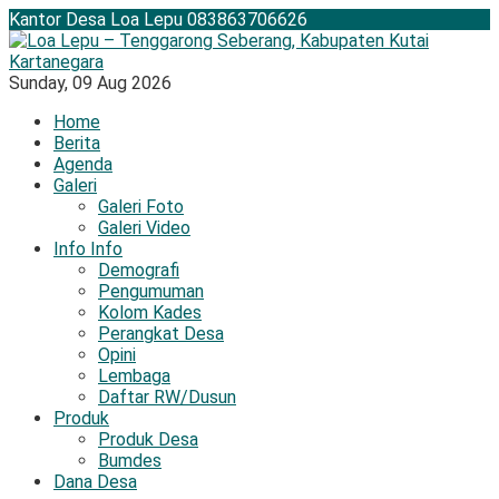
Kantor Desa Loa Lepu
083863706626
Sunday,
09 Aug 2026
Home
Berita
Agenda
Galeri
Galeri Foto
Galeri Video
Info Info
Demografi
Pengumuman
Kolom Kades
Perangkat Desa
Opini
Lembaga
Daftar RW/Dusun
Produk
Produk Desa
Bumdes
Dana Desa