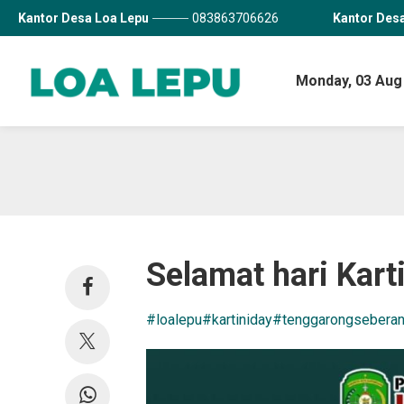
Kantor Desa Loa Lepu
083863706626
Kantor Des
Monday,
03 Aug
Selamat hari Kart
#loalepu
#kartiniday
#tenggarongsebera