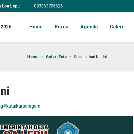
a Loa Lepu
083863706626
 2026
Home
Berita
Agenda
Galeri
Home
Galeri Foto
Selamat hari Kartini
ini
ng
#kutaikartanegara