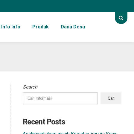
Info Info
Produk
Dana Desa
Search
Cari
Recent Posts
Asalamualaikum wr.wb Kegiatan Hari ini Senin,